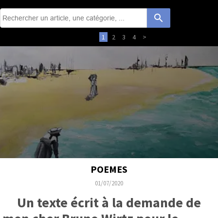
search
1
2
3
4
>
POEMES
01/07/2020
Un texte écrit à la demande de